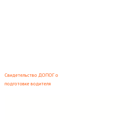
Навигация
Свидетельство ДОПОГ о
по
подготовке водителя
записям