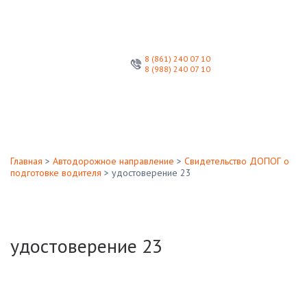
8 (861) 240 07 10
8 (988) 240 07 10
подготовка и обучение специалистов
Брюховецкий
Образовательный Центр
Главная
>
Автодорожное направление
>
Свидетельство ДОПОГ о
подготовке водителя
>
удостоверение 23
удостоверение 23