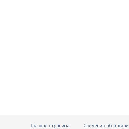
Брюховецкий Образ
подготовка и обучение специалистов
Главная страница
Сведения об органи