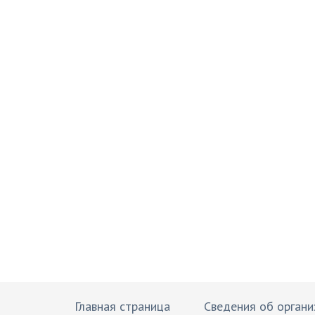
Брюховецкий Образ
подготовка и обучение специалистов
Главная страница
Сведения об органи