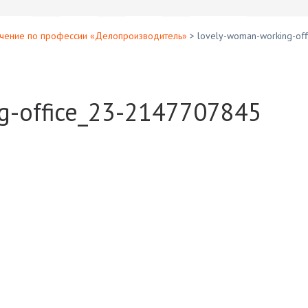
чение по профессии «Делопроизводитель»
>
lovely-woman-working-of
g-office_23-2147707845